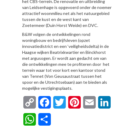
het CBS-terrein. De renovatie en uitbreiding
van Leidsenhage is opgevoerd onder de noemer
attractief woonmilieu net als het natuurgebied
tussen de kust en de west kant van
Zoetermeer (Duin Horst Weide) en DVC.
B&W volgen de ontwikkelingen rond
woningbouw en bedrijfsleven (opzet
innovatiedistrict en een ‘veiligheidsdelta) in de
Haagse wijken Beatrixkwartier en Binckhorst
met argusogen. Er wordt aan gedacht om van
die ontwikkelingen mee te profiteren door het
terrein waar tot voor kort een kantoor stond
van Tennet (Von Geusaustraat tussen het
spoor en de Utrechtsebaan) aan te bieden als
mogelijke vestigingsplaats.
Copy
Facebook
Twitter
Pinterest
Email
LinkedIn
Link
WhatsApp
Delen