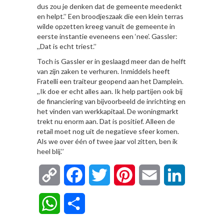
dus zou je denken dat de gemeente meedenkt
en helpt.’’ Een broodjeszaak die een klein terras
wilde opzetten kreeg vanuit de gemeente in
eerste instantie eveneens een ‘nee’. Gassler:
,,Dat is echt triest.’’
Toch is Gassler er in geslaagd meer dan de helft
van zijn zaken te verhuren. Inmiddels heeft
Fratelli een traiteur geopend aan het Damplein.
,,Ik doe er echt alles aan. Ik help partijen ook bij
de financiering van bijvoorbeeld de inrichting en
het vinden van werkkapitaal. De woningmarkt
trekt nu enorm aan. Dat is positief. Alleen de
retail moet nog uit de negatieve sfeer komen.
Als we over één of twee jaar vol zitten, ben ik
heel blij.’’
Copy
Facebook
Twitter
Pinterest
Email
LinkedIn
Link
WhatsApp
Delen