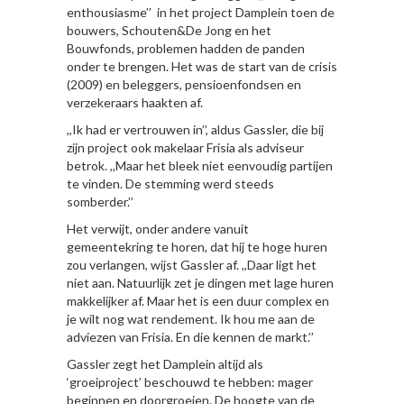
enthousiasme’’ in het project Damplein toen de
bouwers, Schouten&De Jong en het
Bouwfonds, problemen hadden de panden
onder te brengen. Het was de start van de crisis
(2009) en beleggers, pensioenfondsen en
verzekeraars haakten af.
,,Ik had er vertrouwen in’’, aldus Gassler, die bij
zijn project ook makelaar Frisia als adviseur
betrok. ,,Maar het bleek niet eenvoudig partijen
te vinden. De stemming werd steeds
somberder.’’
Het verwijt, onder andere vanuit
gemeentekring te horen, dat hij te hoge huren
zou verlangen, wijst Gassler af. ,,Daar ligt het
niet aan. Natuurlijk zet je dingen met lage huren
makkelijker af. Maar het is een duur complex en
je wilt nog wat rendement. Ik hou me aan de
adviezen van Frisia. En die kennen de markt.’’
Gassler zegt het Damplein altijd als
‘groeiproject’ beschouwd te hebben: mager
beginnen en doorgroeien. De hoogte van de