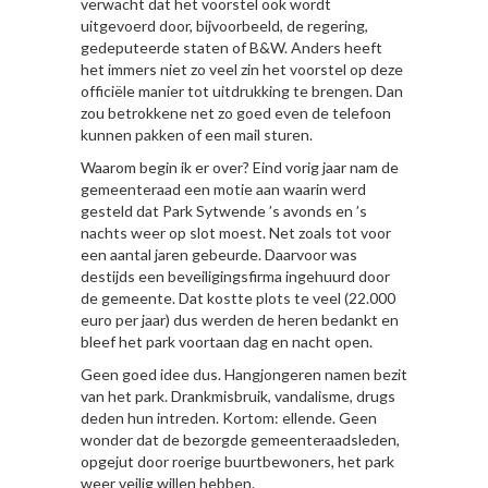
verwacht dat het voorstel ook wordt
uitgevoerd door, bijvoorbeeld, de regering,
gedeputeerde staten of B&W. Anders heeft
het immers niet zo veel zin het voorstel op deze
officiële manier tot uitdrukking te brengen. Dan
zou betrokkene net zo goed even de telefoon
kunnen pakken of een mail sturen.
Waarom begin ik er over? Eind vorig jaar nam de
gemeenteraad een motie aan waarin werd
gesteld dat Park Sytwende ’s avonds en ’s
nachts weer op slot moest. Net zoals tot voor
een aantal jaren gebeurde. Daarvoor was
destijds een beveiligingsfirma ingehuurd door
de gemeente. Dat kostte plots te veel (22.000
euro per jaar) dus werden de heren bedankt en
bleef het park voortaan dag en nacht open.
Geen goed idee dus. Hangjongeren namen bezit
van het park. Drankmisbruik, vandalisme, drugs
deden hun intreden. Kortom: ellende. Geen
wonder dat de bezorgde gemeenteraadsleden,
opgejut door roerige buurtbewoners, het park
weer veilig willen hebben.