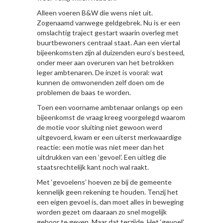
Alleen voeren B&W die wens niet uit.
Zogenaamd vanwege geldgebrek. Nu is er een
omslachtig traject gestart waarin overleg met
buurtbewoners centraal staat. Aan een viertal
bijeenkomsten zijn al duizenden euro’s besteed,
onder meer aan overuren van het betrokken
leger ambtenaren. De inzet is vooral: wat
kunnen de omwonenden zelf doen om de
problemen de baas te worden.
Toen een voorname ambtenaar onlangs op een
bijeenkomst de vraag kreeg voorgelegd waarom
de motie voor sluiting niet gewoon werd
uitgevoerd, kwam er een uiterst merkwaardige
reactie: een motie was niet meer dan het
uitdrukken van een ‘gevoel’. Een uitleg die
staatsrechtelijk kant noch wal raakt.
Met ‘gevoelens’ hoeven ze bij de gemeente
kennelijk geen rekening te houden. Tenzij het
een eigen gevoel is, dan moet alles in beweging
worden gezet om daaraan zo snel mogelijk
gehoor te geven. Maar dat terzijde. Het ‘gevoel’