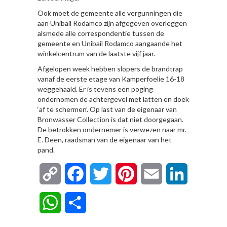
Ook moet de gemeente alle vergunningen die
aan Unibail Rodamco zijn afgegeven overleggen
alsmede alle correspondentie tussen de
gemeente en Unibail Rodamco aangaande het
winkelcentrum van de laatste vijf jaar.
Afgelopen week hebben slopers de brandtrap
vanaf de eerste etage van Kamperfoelie 16-18
weggehaald. Er is tevens een poging
ondernomen de achtergevel met latten en doek
‘af te schermen’. Op last van de eigenaar van
Bronwasser Collection is dat niet doorgegaan.
De betrokken ondernemer is verwezen naar mr.
E. Deen, raadsman van de eigenaar van het
pand.
Copy
Facebook
Twitter
Pinterest
Email
LinkedIn
Link
WhatsApp
Delen