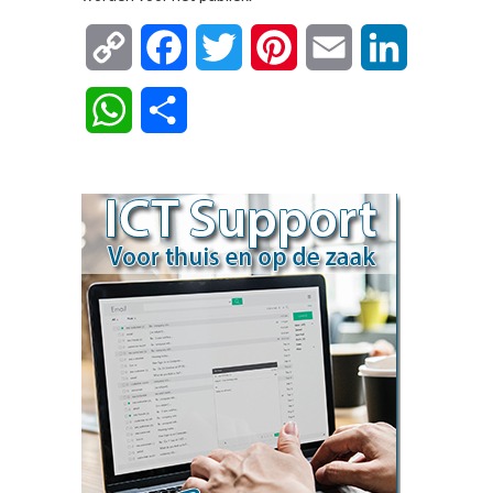
Copy
Facebook
Twitter
Pinterest
Email
LinkedIn
Link
WhatsApp
Delen