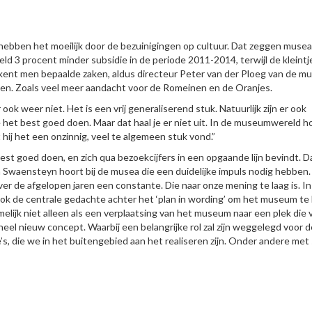
hebben het moeilijk door de bezuinigingen op cultuur. Dat zeggen musea
 3 procent minder subsidie in de periode 2011-2014, terwijl de kleintj
ent men bepaalde zaken, aldus directeur Peter van der Ploeg van de m
sen. Zoals veel meer aandacht voor de Romeinen en de Oranjes.
k weer niet. Het is een vrij generaliserend stuk. Natuurlijk zijn er ook
 het best goed doen. Maar dat haal je er niet uit. In de museumwereld ho
 hij het een onzinnig, veel te algemeen stuk vond.”
best goed doen, en zich qua bezoekcijfers in een opgaande lijn bevindt. Da
Swaensteyn hoort bij de musea die een duidelijke impuls nodig hebben.
ver de afgelopen jaren een constante. Die naar onze mening te laag is. In
ook de centrale gedachte achter het ‘plan in wording’ om het museum te 
lijk niet alleen als een verplaatsing van het museum naar een plek die 
eel nieuw concept. Waarbij een belangrijke rol zal zijn weggelegd voor d
, die we in het buitengebied aan het realiseren zijn. Onder andere met