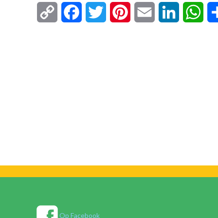
Copy
Facebook
Twitter
Pinterest
Email
LinkedIn
Wha
Link
Op Facebook