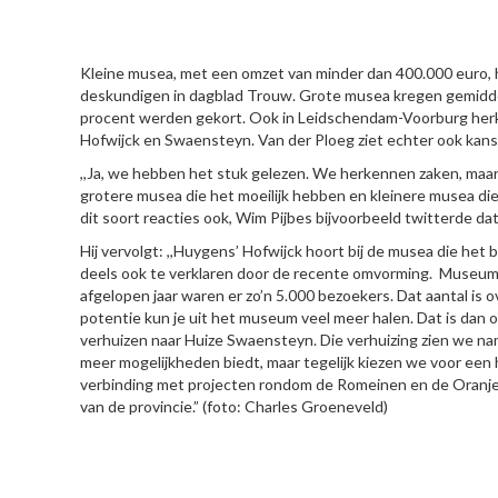
HIER
Kleine musea, met een omzet van minder dan 400.000 euro, 
deskundigen in dagblad Trouw. Grote musea kregen gemiddeld
procent werden gekort. Ook in Leidschendam-Voorburg herk
Hofwijck en Swaensteyn. Van der Ploeg ziet echter ook kan
,,Ja, we hebben het stuk gelezen. We herkennen zaken, maar oo
grotere musea die het moeilijk hebben en kleinere musea die
dit soort reacties ook, Wim Pijbes bijvoorbeeld twitterde dat
Hij vervolgt: ,,Huygens’ Hofwijck hoort bij de musea die het 
deels ook te verklaren door de recente omvorming. Museum 
afgelopen jaar waren er zo’n 5.000 bezoekers. Dat aantal is o
potentie kun je uit het museum veel meer halen. Dat is dan 
verhuizen naar Huize Swaensteyn. Die verhuizing zien we name
meer mogelijkheden biedt, maar tegelijk kiezen we voor een h
verbinding met projecten rondom de Romeinen en de Oranje’s
van de provincie.” (foto: Charles Groeneveld)