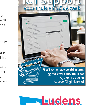
 en
es 30
usea
or je
t is
 Het
laten
veel
e
 steun