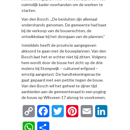
ruimtelijk kader voorhanden om de werken te
starten.
Van den Bosch: ,,De besluiten zijn allemaal
ondershands genomen. De gemeente had baat
bij de verkoop van de bouwrechten, de
ontwikkelaar bij het doorgaan van de plannen.’’
Inmiddels heeft de provincie aangegeven
akkoord te gaan met de bouwplannen. Van den
Bosch laat het er echter niet bij zitten. Volgens
hem wordt door de bouw het zicht op de drie
molens bij Stompwijk – cultureel erfgoed –
ernstig aangetast. De handtekeningenactie
gaat gepaard met een petitie tegen de bouw.
Van den Bosch wil het geheel te zijner tijd
aanbieden aan de gemeenteraad in een poging
de bouw op Wilsveen 17 alsnog te voorkomen.
Copy
Facebook
Twitter
Pinterest
Email
LinkedIn
Link
WhatsApp
Delen