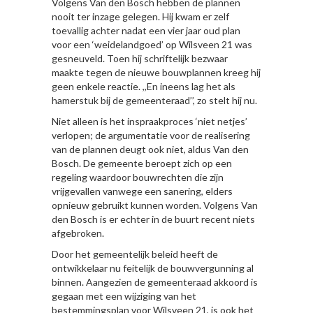
Volgens Van den Bosch hebben de plannen
nooit ter inzage gelegen. Hij kwam er zelf
toevallig achter nadat een vier jaar oud plan
voor een ‘weidelandgoed’ op Wilsveen 21 was
gesneuveld. Toen hij schriftelijk bezwaar
maakte tegen de nieuwe bouwplannen kreeg hij
geen enkele reactie. ,,En ineens lag het als
hamerstuk bij de gemeenteraad’’, zo stelt hij nu.
Niet alleen is het inspraakproces ‘niet netjes’
verlopen; de argumentatie voor de realisering
van de plannen deugt ook niet, aldus Van den
Bosch. De gemeente beroept zich op een
regeling waardoor bouwrechten die zijn
vrijgevallen vanwege een sanering, elders
opnieuw gebruikt kunnen worden. Volgens Van
den Bosch is er echter in de buurt recent niets
afgebroken.
Door het gemeentelijk beleid heeft de
ontwikkelaar nu feitelijk de bouwvergunning al
binnen. Aangezien de gemeenteraad akkoord is
gegaan met een wijziging van het
bestemmingsplan voor Wilsveen 21, is ook het