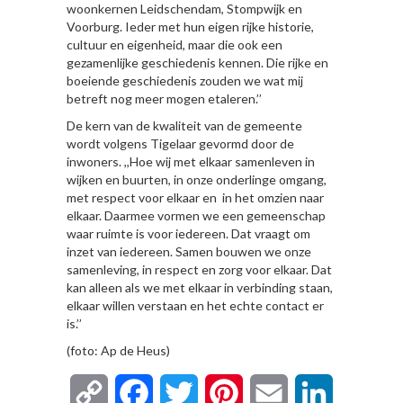
woonkernen Leidschendam, Stompwijk en
Voorburg. Ieder met hun eigen rijke historie,
cultuur en eigenheid, maar die ook een
gezamenlijke geschiedenis kennen. Die rijke en
boeiende geschiedenis zouden we wat mij
betreft nog meer mogen etaleren.’’
De kern van de kwaliteit van de gemeente
wordt volgens Tigelaar gevormd door de
inwoners. ,,Hoe wij met elkaar samenleven in
wijken en buurten, in onze onderlinge omgang,
met respect voor elkaar en in het omzien naar
elkaar. Daarmee vormen we een gemeenschap
waar ruimte is voor iedereen. Dat vraagt om
inzet van iedereen. Samen bouwen we onze
samenleving, in respect en zorg voor elkaar. Dat
kan alleen als we met elkaar in verbinding staan,
elkaar willen verstaan en het echte contact er
is.’’
(foto: Ap de Heus)
Copy
Facebook
Twitter
Pinterest
Email
LinkedIn