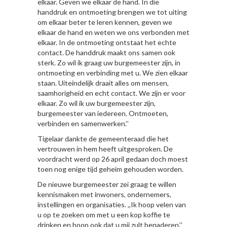
elkaar. Geven we elkaar de hand. In die
handdruk en ontmoeting brengen we tot uiting
om elkaar beter te leren kennen, geven we
elkaar de hand en weten we ons verbonden met
elkaar. In de ontmoeting ontstaat het echte
contact. De handdruk maakt ons samen ook
sterk. Zo wil ik graag uw burgemeester zijn, in
ontmoeting en verbinding met u. We zien elkaar
staan. Uiteindelijk draait alles om mensen,
saamhorigheid en echt contact. We zijn er voor
elkaar. Zo wil ik uw burgemeester zijn,
burgemeester van iedereen. Ontmoeten,
verbinden en samenwerken.’’
Tigelaar dankte de gemeenteraad die het
vertrouwen in hem heeft uitgesproken. De
voordracht werd op 26 april gedaan doch moest
toen nog enige tijd geheim gehouden worden.
De nieuwe burgemeester zei graag te willen
kennismaken met inwoners, ondernemers,
instellingen en organisaties. ,,Ik hoop velen van
u op te zoeken om met u een kop koffie te
drinken en hoop ook dat u mij zult benaderen.’’