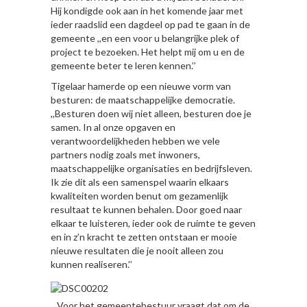
Hij kondigde ook aan in het komende jaar met
ieder raadslid een dagdeel op pad te gaan in de
gemeente ,,en een voor u belangrijke plek of
project te bezoeken. Het helpt mij om u en de
gemeente beter te leren kennen.’’
Tigelaar hamerde op een nieuwe vorm van
besturen: de maatschappelijke democratie.
,,Besturen doen wij niet alleen, besturen doe je
samen. In al onze opgaven en
verantwoordelijkheden hebben we vele
partners nodig zoals met inwoners,
maatschappelijke organisaties en bedrijfsleven.
Ik zie dit als een samenspel waarin elkaars
kwaliteiten worden benut om gezamenlijk
resultaat te kunnen behalen. Door goed naar
elkaar te luisteren, ieder ook de ruimte te geven
en in z’n kracht te zetten ontstaan er mooie
nieuwe resultaten die je nooit alleen zou
kunnen realiseren.’’
,, Voor het gemeentebestuur vraagt dat om de