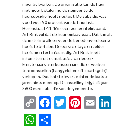
meer bolwerken. De organisatie kan de huur
niet meer betalen nu de gemeente de
huursubsidie heeft gestopt. De subsidie was
goed voor 90 procent van de huurlast.
Herenstraat 44-46 is een gemeentelijk pand.
ArtiBrak wil dat de huur omlaag gaat. Dat kan als
de instelling alleen voor de benedenverdieping
hoeft te betalen. De eerste etage en zolder
heeft men toch niet nodig. ArtiBrak heeft
inkomsten uit contributies van leden-
kunstenaars, van kunstenaars die er werken
tentoonstellen (hanggeld) en uit courtage bij
verkopen. Dat laatste levert echter de laatste
jaren niets meer op. De instelling krijgt dit jaar
3600 euro subsidie van de gemeente.
Copy
Facebook
Twitter
Pinterest
Email
LinkedIn
Link
WhatsApp
Delen