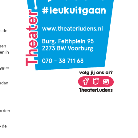
n de
 een
en in
uggen
lsdan
worden
p de