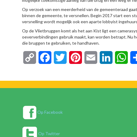
mogelijke toekomstige aanleg van die brug en een weg er he
Op verzoek van een meerderheid van de gemeenteraad gaat 
binnen de gemeente, te versnellen. Begin 2017 start een stu
versnelling wordt mogelijk ook een aparte lobbyist ingehuur
Op de Vlietbruggen komt als het aan Kist ligt een camerasy
oeververbindingen gebruik maakt, kan worden betrapt. Nu h
die bruggen te gebruiken, te handhaven.
Copy
Facebook
Twitter
Pinterest
Email
LinkedIn
Wha
Link
Op Facebook
Op Twitter