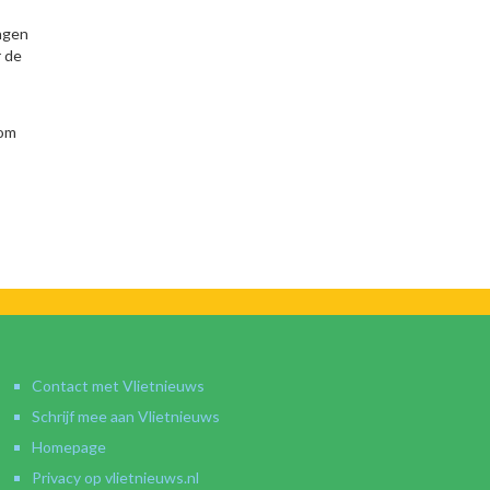
ngen
r de
 om
Contact met Vlietnieuws
Schrijf mee aan Vlietnieuws
Homepage
Privacy op vlietnieuws.nl