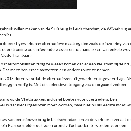
gebruik willen maken van de Sluisbrug in Leidschendam, de Wijkerbrug e
eslist.
rdt eerst gewerkt aan alternatieve maatregelen zoals de invoering van
de doorstroming op omliggende wegen en het aanpassen van enkele weg
, Oude Trambaan).
at automobilisten tijdig te weten komen dat er een file staat bij de br
. Dat moet hen ertoe aanzetten een andere route te nemen.
in 2018 duren voordat de alternatieven uitgewerkt en ingevoerd zijn. A
etbruggen nodig is. Met die selectieve toegang zou doorgaand verkeer
egang op de Vlietbruggen, inclusief boetes voor overtreders. Een
weliswaar niet uitgesloten moet worden, maar niet nu als eerste moet 
uw van een nieuwe brug in Leidschendam om zo de verkeersoverlast o
jk Klein Plaspoelpolder ook geen grond vrijgehouden te worden voor een