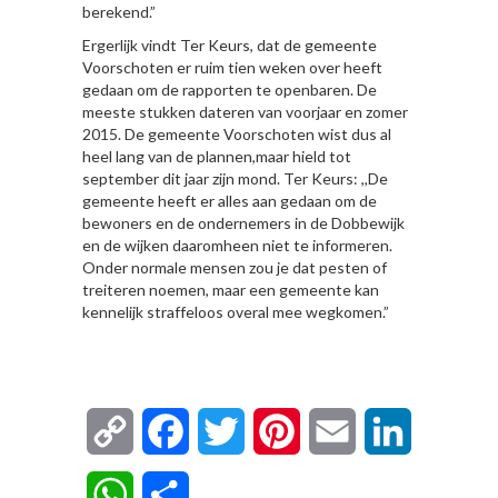
berekend.”
Ergerlijk vindt Ter Keurs, dat de gemeente
Voorschoten er ruim tien weken over heeft
gedaan om de rapporten te openbaren. De
meeste stukken dateren van voorjaar en zomer
2015. De gemeente Voorschoten wist dus al
heel lang van de plannen,maar hield tot
september dit jaar zijn mond. Ter Keurs: ,,De
gemeente heeft er alles aan gedaan om de
bewoners en de ondernemers in de Dobbewijk
en de wijken daaromheen niet te informeren.
Onder normale mensen zou je dat pesten of
treiteren noemen, maar een gemeente kan
kennelijk straffeloos overal mee wegkomen.”
Copy
Facebook
Twitter
Pinterest
Email
LinkedIn
Link
WhatsApp
Delen