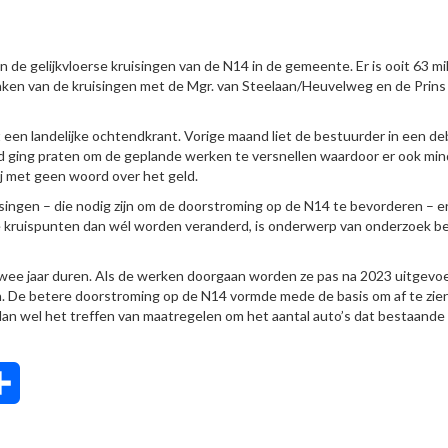
n de gelijkvloerse kruisingen van de N14 in de gemeente. Er is ooit 63 mi
maken van de kruisingen met de Mgr. van Steelaan/Heuvelweg en de Prins
 een landelijke ochtendkrant. Vorige maand liet de bestuurder in een de
d ging praten om de geplande werken te versnellen waardoor er ook min
ij met geen woord over het geld.
isingen – die nodig zijn om de doorstroming op de N14 te bevorderen – e
e kruispunten dan wél worden veranderd, is onderwerp van onderzoek b
twee jaar duren. Als de werken doorgaan worden ze pas na 2023 uitgevoe
n. De betere doorstroming op de N14 vormde mede de basis om af te zie
dan wel het treffen van maatregelen om het aantal auto’s dat bestaande
tsApp
Delen