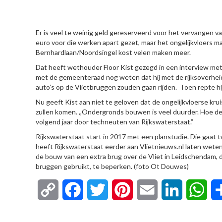
HIER
Er is veel te weinig geld gereserveerd voor het vervangen va
euro voor die werken apart gezet, maar het ongelijkvloers 
Bernhardlaan/Noordsingel kost velen maken meer.
Dat heeft wethouder Floor Kist gezegd in een interview met
met de gemeenteraad nog weten dat hij met de rijksoverhei
auto’s op de Vlietbruggen zouden gaan rijden. Toen repte h
Nu geeft Kist aan niet te geloven dat de ongelijkvloerse kru
zullen komen. ,,Ondergronds bouwen is veel duurder. Hoe d
volgend jaar door techneuten van Rijkswaterstaat.”
Rijkswaterstaat start in 2017 met een planstudie. Die gaat 
heeft Rijkswaterstaat eerder aan Vlietnieuws.nl laten wete
de bouw van een extra brug over de Vliet in Leidschendam, 
bruggen gebruikt, te beperken. (foto Ot Douwes)
Copy
Facebook
Twitter
Pinterest
Email
LinkedIn
Wha
Link