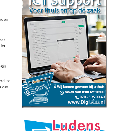
ljoen
bat
der
r
egin
rd, zo
n van