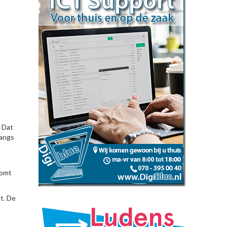
 Dat
langs
komt
t. De