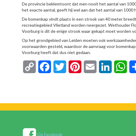
De provincie beklemtoont dat men nooit het aantal van 10
het exacte aantal, geeft hij wel aan dat het aantal van 1000 h
De bomenkap vindt plaats in een strook van 40 meter breedt
recreatiegebied Vlietland worden neergezet. Wethouder Flo
Voorburg is dit de enige strook waar gekapt moet worden vo
Op het grondgebied van Leiden moeten ook werkzaamheden 
voorwaarden gesteld, waardoor de aanvraag voor bomenkap 
Voorburg heeft dat dus niet gedaan.
Copy
Facebook
Twitter
Pinterest
Email
LinkedIn
Wha
Link
Op Facebook