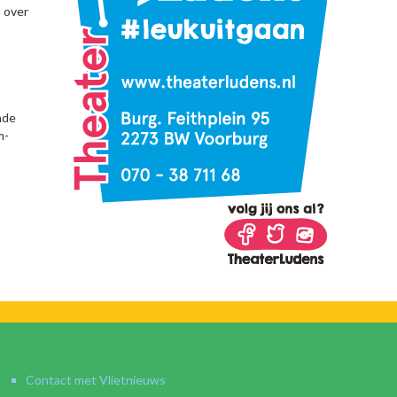
 over
nde
m-
Contact met Vlietnieuws