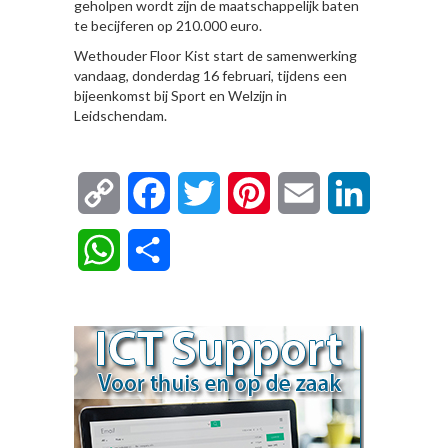
geholpen wordt zijn de maatschappelijk baten
te becijferen op 210.000 euro.
Wethouder Floor Kist start de samenwerking
vandaag, donderdag 16 februari, tijdens een
bijeenkomst bij Sport en Welzijn in
Leidschendam.
Copy
Facebook
Twitter
Pinterest
Email
LinkedIn
Link
WhatsApp
Delen