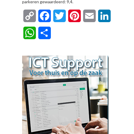
parkeren gewaardeerd: 9,4.
Copy
Facebook
Twitter
Pinterest
Email
LinkedIn
Link
WhatsApp
Delen