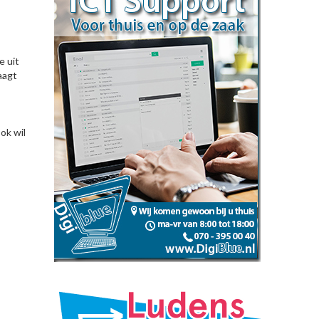
e uit
aagt
ok wil