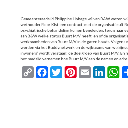
HIER
Gemeenteraadslid Philippine Hohage wil van B&W weten wie 
wethouder Floor Kist een contract met de organisatie uit
psychiatrische behandeling komen begeleiden, terug naar ee
aan B&W welke status Buurt M/V heeft, en of de organisatie
werkzaamheden van Buurt M/V in de gaten houdt. Volgens
worden via het Buddynetwerk en de wijkteams van welzijnsor
inwoners’ wordt verstaan; de doelgroep van Buurt M/V. En ho
het raadslid vernemen hoe Buurt M/V aan de namen en adre
Copy
Facebook
Twitter
Pinterest
Email
LinkedIn
Wha
Link