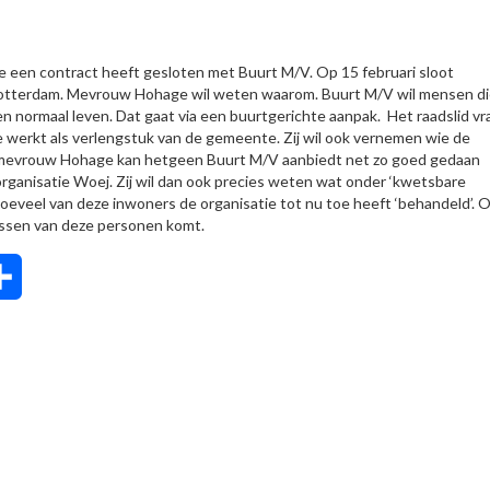
een contract heeft gesloten met Buurt M/V. Op 15 februari sloot
 Rotterdam. Mevrouw Hohage wil weten waarom. Buurt M/V wil mensen di
n normaal leven. Dat gaat via een buurtgerichte aanpak. Het raadslid vr
 werkt als verlengstuk van de gemeente. Zij wil ook vernemen wie de
 mevrouw Hohage kan hetgeen Buurt M/V aanbiedt net zo goed gedaan
ganisatie Woej. Zij wil dan ook precies weten wat onder ‘kwetsbare
eveel van deze inwoners de organisatie tot nu toe heeft ‘behandeld’. O
ssen van deze personen komt.
tsApp
Delen