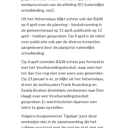
werkprocessen van de afdeling RO (ruimtelijke
ontwikkeling, red.)’.
Uit het feitenrelaas blijkt echter ook dat B&W
op 4 april over de planning – besluitvorming in
de gemeenteraad op 11 april, publicatie op 12
april – hebben gesproken. Op 4 april is de tekst
voor publicatie ook aan de diverse instanties
aangeleverd door de planjurist ruimtelijke
ontwikkeling.
Op 6 april stemden B&W echter pas formeel in
met het Voorbereidingsbesluit, waar men het
tot dan toe nog niet over eens was geworden.
Op 23 januari is er, zo blijkt uit het feitenrelaas,
al met de wethouders Frank Rozenberg en
Saskia Bruines (inmiddels verdwenen naar Den
Haag) over een Voorbereidingsbesluit
gesproken. Er werd besloten daarvoor een
tekst te gaan opstellen.
Volgens burgemeester Tigelaar ‘past deze
werkwijze niet in de samenwerking die het
college voorstaat met de raad en sluit niet aan