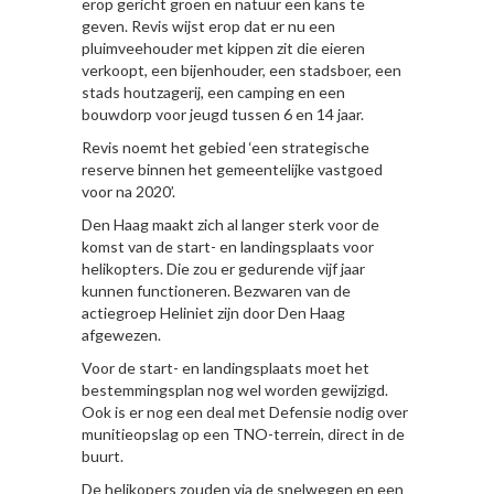
erop gericht groen en natuur een kans te
geven. Revis wijst erop dat er nu een
pluimveehouder met kippen zit die eieren
verkoopt, een bijenhouder, een stadsboer, een
stads houtzagerij, een camping en een
bouwdorp voor jeugd tussen 6 en 14 jaar.
Revis noemt het gebied ‘een strategische
reserve binnen het gemeentelijke vastgoed
voor na 2020’.
Den Haag maakt zich al langer sterk voor de
komst van de start- en landingsplaats voor
helikopters. Die zou er gedurende vijf jaar
kunnen functioneren. Bezwaren van de
actiegroep Heliniet zijn door Den Haag
afgewezen.
Voor de start- en landingsplaats moet het
bestemmingsplan nog wel worden gewijzigd.
Ook is er nog een deal met Defensie nodig over
munitieopslag op een TNO-terrein, direct in de
buurt.
De helikopers zouden via de snelwegen en een