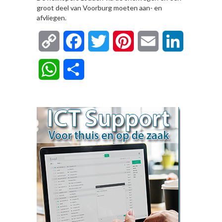
groot deel van Voorburg moeten aan- en
afvliegen.
Copy
Facebook
Twitter
Pinterest
Email
LinkedIn
Link
WhatsApp
Delen