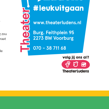
r
g zou
raat
de