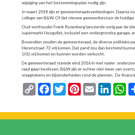
wijziging van het bestemmingsplan nodig zijn.
In maart 2018 zijn er gemeenteraadsverkiezingen. Daarna st
college van B&W. Of dat nieuwe gemeenbestuur de huidige 
Oud-wethouder Frank Rozenberg lanceerde vorig jaar de id
supermarkt Hoogvliet, inclusief een ondergrondse garage, 
Bovendien zouden de gemeenteraad, de diverse politieke part
Herenstraat 72 vrij komen. Dat pand zou dan bestemd ku
101) vrij komen en kunnen worden verkocht.
De gemeenteraad stemde eind 2016 in met nader onderzoek n
raad gaan beslissen. B&W zijn er echter niet meer van overtu
vraagtekens en bijzonderheden rond de plannen. De financië
Copy
Facebook
Twitter
Pinterest
Email
LinkedIn
Wha
Link