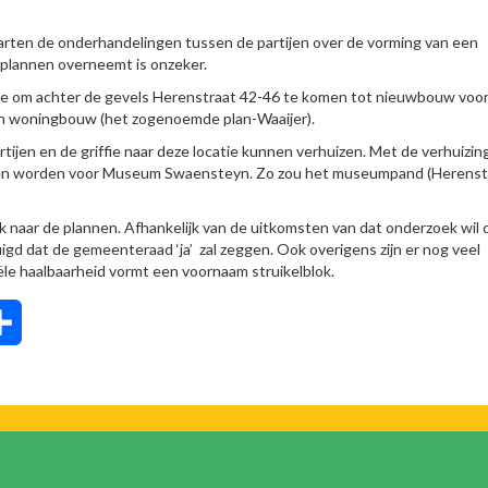
arten de onderhandelingen tussen de partijen over de vorming van een
plannen overneemt is onzeker.
ee om achter de gevels Herenstraat 42-46 te komen tot nieuwbouw voo
en woningbouw (het zogenoemde plan-Waaijer).
ijen en de griffie naar deze locatie kunnen verhuizen. Met de verhuizin
nnen worden voor Museum Swaensteyn. Zo zou het museumpand (Herenst
aar de plannen. Afhankelijk van de uitkomsten van dat onderzoek wil 
igd dat de gemeenteraad ‘ja’ zal zeggen. Ook overigens zijn er nog veel
le haalbaarheid vormt een voornaam struikelblok.
tsApp
Delen