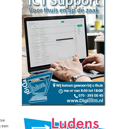
gse
g een