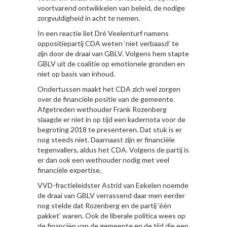
voortvarend ontwikkelen van beleid, de nodige
zorgvuldigheid in acht te nemen.
In een reactie liet Dré Veelenturf namens
oppositiepartij CDA weten ‘niet verbaasd’ te
zijn door de draai van GBLV. Volgens hem stapte
GBLV uit de coalitie op emotionele gronden en
niet op basis van inhoud.
Ondertussen maakt het CDA zich wel zorgen
over de financiële positie van de gemeente.
Afgetreden wethouder Frank Rozenberg
slaagde er niet in op tijd een kadernota voor de
begroting 2018 te presenteren. Dat stuk is er
nog steeds niet. Daarnaast zijn er financiële
tegenvallers, aldus het CDA. Volgens de partij is
er dan ook een wethouder nodig met veel
financiële expertise.
VVD-fractieleidster Astrid van Eekelen noemde
de draai van GBLV verrassend daar men eerder
nog stelde dat Rozenberg en de partij ‘één
pakket’ waren. Ook de liberale politica wees op
de financiën van de gemeente en de tijd die een