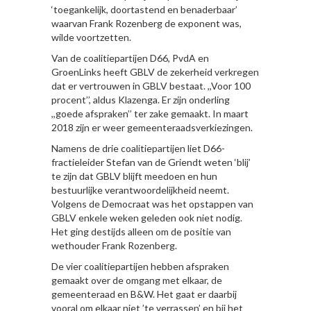
‘toegankelijk, doortastend en benaderbaar’
waarvan Frank Rozenberg de exponent was,
wilde voortzetten.
Van de coalitiepartijen D66, PvdA en
GroenLinks heeft GBLV de zekerheid verkregen
dat er vertrouwen in GBLV bestaat. ,,Voor 100
procent’’, aldus Klazenga. Er zijn onderling
,,goede afspraken’’ ter zake gemaakt. In maart
2018 zijn er weer gemeenteraadsverkiezingen.
Namens de drie coalitiepartijen liet D66-
fractieleider Stefan van de Griendt weten ‘blij’
te zijn dat GBLV blijft meedoen en hun
bestuurlijke verantwoordelijkheid neemt.
Volgens de Democraat was het opstappen van
GBLV enkele weken geleden ook niet nodig.
Het ging destijds alleen om de positie van
wethouder Frank Rozenberg.
De vier coalitiepartijen hebben afspraken
gemaakt over de omgang met elkaar, de
gemeenteraad en B&W. Het gaat er daarbij
vooral om elkaar niet ’te verrassen’ en bij het