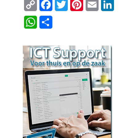
Copy
Facebook
Twitter
Pinterest
Email
LinkedIn
Link
WhatsApp
Delen