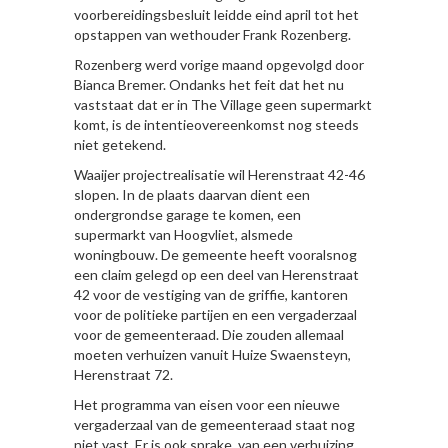
voorbereidingsbesluit leidde eind april tot het
opstappen van wethouder Frank Rozenberg.
Rozenberg werd vorige maand opgevolgd door
Bianca Bremer. Ondanks het feit dat het nu
vaststaat dat er in The Village geen supermarkt
komt, is de intentieovereenkomst nog steeds
niet getekend.
Waaijer projectrealisatie wil Herenstraat 42-46
slopen. In de plaats daarvan dient een
ondergrondse garage te komen, een
supermarkt van Hoogvliet, alsmede
woningbouw. De gemeente heeft vooralsnog
een claim gelegd op een deel van Herenstraat
42 voor de vestiging van de griffie, kantoren
voor de politieke partijen en een vergaderzaal
voor de gemeenteraad. Die zouden allemaal
moeten verhuizen vanuit Huize Swaensteyn,
Herenstraat 72.
Het programma van eisen voor een nieuwe
vergaderzaal van de gemeenteraad staat nog
niet vast. Er is ook sprake van een verhuizing