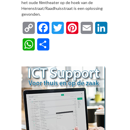
het oude filmtheater op de hoek van de
Herenstraat/Raadhuisstraat is een oplossing
gevonden.
Copy
Facebook
Twitter
Pinterest
Email
LinkedIn
Link
WhatsApp
Delen