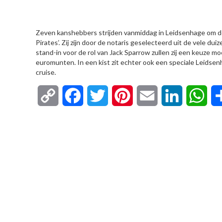
HIER
Zeven kanshebbers strijden vanmiddag in Leidsenhage om de 
Pirates’. Zij zijn door de notaris geselecteerd uit de vele d
stand-in voor de rol van Jack Sparrow zullen zij een keuze mo
euromunten. In een kist zit ech
ter ook een speciale Leidsen
cruise.
Copy
Facebook
Twitter
Pinterest
Email
LinkedIn
Wha
Link