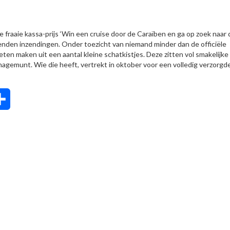
fraaie kassa-prijs ‘Win een cruise door de Caraïben en ga op zoek naar 
uizenden inzendingen. Onder toezicht van niemand minder dan de officiële
eten maken uit een aantal kleine schatkistjes. Deze zitten vol smakelijke
hagemunt. Wie die heeft, vertrekt in oktober voor een volledig verzorgd
tsApp
Delen