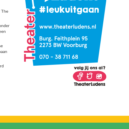
f The
 onder
leen
he
baan
erd