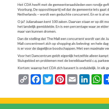
Het CDA heeft met de gemeenteraadsleden een rondje gefi
Voorburg. De oppositiepartij wil dat de gemeente iets gaat
Netherlands – wordt een geduchte concurrent. En er is al v
O ja? Julianabaan kent 100 zaken. Daarvan staan er op dit mo
het landelijk gemiddelde. En is een percentage waar ze el
maar van kunnen dromen.
Dan de stelling dat The Mall een concurrent wordt van de Jul
Mall concentreert zich op shopping als beleving: en hele d
is er voor de dagelijkse boodschappen. Met een maximale verb
Voor het Damcentrum geldt eigenlijk hetzelfde alleen kampt
Sluisgebied en problemen met de bereikbaarheid c.q. parkee
Kortom: waarop het CDA zich baseert is onduidelijk. In elk gev
Copy
Facebook
Twitter
Pinterest
Email
LinkedIn
Wha
Link