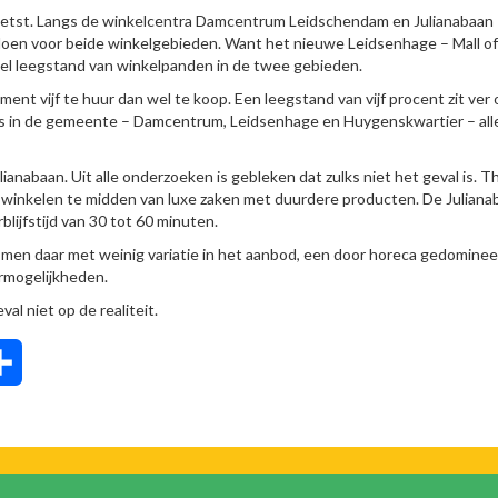
etst. Langs de winkelcentra Damcentrum Leidschendam en Julianabaan
 doen voor beide winkelgebieden. Want het nieuwe Leidsenhage – Mall o
eel leegstand van winkelpanden in de twee gebieden.
ment vijf te huur dan wel te koop. Een leegstand van vijf procent zit ver
ders in de gemeente – Damcentrum, Leidsenhage en Huygenskwartier – al
ianabaan. Uit alle onderzoeken is gebleken dat zulks niet het geval is. T
ag winkelen te midden van luxe zaken met duurdere producten. De Juliana
lijfstijd van 30 tot 60 minuten.
 men daar met weinig variatie in het aanbod, een door horeca gedomine
rmogelijkheden.
al niet op de realiteit.
tsApp
Delen