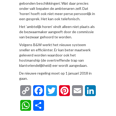
gebonden beschikkingen’. Wat daar precies
onder valt bepalen de ambtenaren zelf. Dat
‘horen’ hoeft ook niet meer perse persoonlijk in
een gesprek. Het kan ook telefonisch.
Het ‘ambtelijk horen’ vindt alleen niet plaats als
de bezwaarmaker aangeeft door de commissie
van bezwaar gehoord te worden.
Volgens B&W werkt het nieuwe systeem
sneller en efficiënter. Er kan beter maatwerk
geleverd worden waardoor ook het
hostmanship (de overtreffende trap van
klantvriendelijkheid) eer wordt aangedaan.
De nieuwe regeling moet op 1 januari 2018 in
gaan.
Copy
Facebook
Twitter
Pinterest
Email
LinkedIn
Link
WhatsApp
Delen