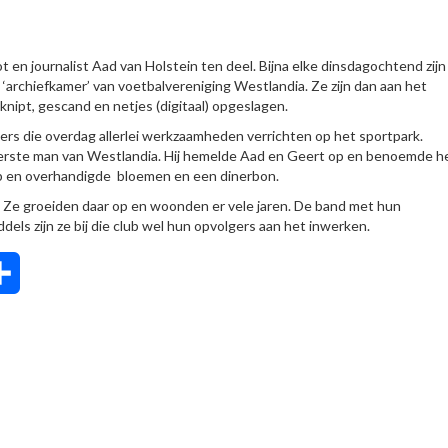
 en journalist Aad van Holstein ten deel. Bijna elke dinsdagochtend zij
 ‘archiefkamer’ van voetbalvereniging Westlandia. Ze zijn dan aan het
knipt, gescand en netjes (digitaal) opgeslagen.
lligers die overdag allerlei werkzaamheden verrichten op het sportpark.
 eerste man van Westlandia. Hij hemelde Aad en Geert op en benoemde h
 op en overhandigde bloemen en een dinerbon.
 Ze groeiden daar op en woonden er vele jaren. De band met hun
dels zijn ze bij die club wel hun opvolgers aan het inwerken.
tsApp
Delen