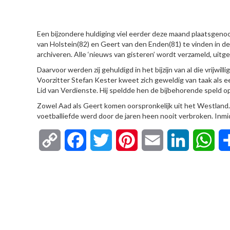
HIER
Een bijzondere huldiging viel eerder deze maand plaatsgenoot
van Holstein(82) en Geert van den Enden(81) te vinden in de
archiveren. Alle ‘nieuws van gisteren’ wordt verzameld, uitge
Daarvoor werden zij gehuldigd in het bijzijn van al die vrijwi
Voorzitter Stefan Kester kweet zich geweldig van taak als
Lid van Verdienste. Hij speldde hen de bijbehorende speld
Zowel Aad als Geert komen oorspronkelijk uit het Westland.
voetballiefde werd door de jaren heen nooit verbroken. Inmid
Copy
Facebook
Twitter
Pinterest
Email
LinkedIn
Wha
Link