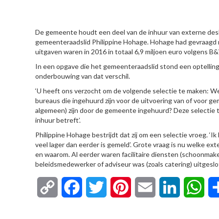
HIER
De gemeente houdt een deel van de inhuur van externe des
gemeenteraadslid Philippine Hohage. Hohage had gevraagd n
uitgaven waren in 2016 in totaal 6,9 miljoen euro volgens B
In een opgave die het gemeenteraadslid stond een optelling
onderbouwing van dat verschil.
‘U heeft ons verzocht om de volgende selectie te maken: 
bureaus die ingehuurd zijn voor de uitvoering van of voor g
algemeen) zijn door de gemeente ingehuurd? Deze selectie te
inhuur betreft’.
Philippine Hohage bestrijdt dat zij om een selectie vroeg. ‘Ik
veel lager dan eerder is gemeld’. Grote vraag is nu welke e
en waarom. Al eerder waren facilitaire diensten (schoonmak
beleidsmedewerker of adviseur was (zoals catering) uitgeslot
Copy
Facebook
Twitter
Pinterest
Email
LinkedIn
Wha
Link