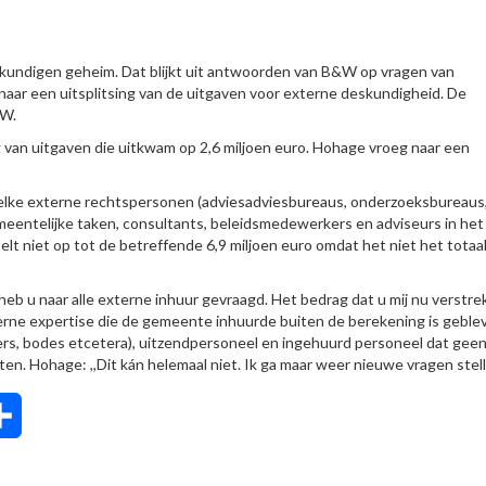
kundigen geheim. Dat blijkt uit antwoorden van B&W op vragen van
aar een uitsplitsing van de uitgaven voor externe deskundigheid. De
&W.
 van uitgaven die uitkwam op 2,6 miljoen euro. Hohage vroeg naar een
Welke externe rechtspersonen (adviesadviesbureaus, onderzoeksbureaus
emeentelijke taken, consultants, beleidsmedewerkers en adviseurs in het
lt niet op tot de betreffende 6,9 miljoen euro omdat het niet het totaa
 heb u naar alle externe inhuur gevraagd. Het bedrag dat u mij nu verstrek
xterne expertise die de gemeente inhuurde buiten de berekening is geble
ers, bodes etcetera), uitzendpersoneel en ingehuurd personeel dat gee
en. Hohage: ,,Dit kán helemaal niet. Ik ga maar weer nieuwe vragen stelle
tsApp
Delen