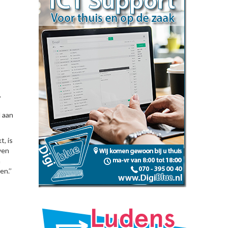
,
l aan
t, is
ven
n
n.’’