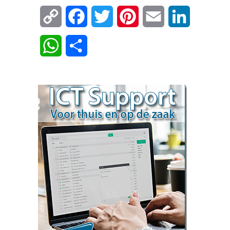
Copy
Facebook
Twitter
Pinterest
Email
LinkedIn
Link
WhatsApp
Delen