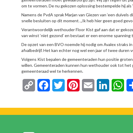
om te vormen. De nu gekozen oplossing bestempelde hij als 
Namens de PvdA sprak Marjan van Giezen van ‘een duivels di
snelle besluiten op dit moment. ,,Ik heb hier geen goed gevoel 
Verantwoordelijk wethouder Floor Kist gaf aan dat er gekoz
van winst ‘niet gezond’ en bestaat er een enorme spanning 
De opzet van een BVO noemde hij nodig om Avalex straks i
afvalbedrijf. Het kan echter nog wel een jaar of twee duren vo
Volgens Kist bepalen de gemeenteraden hun positie groten
willen. Gemeenteraden kunnen hun wethouder ook tot het ge
gemeenteraad wel te herkennen.
Copy
Facebook
Twitter
Pinterest
Email
LinkedIn
Wha
Link