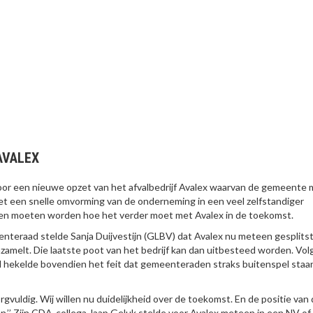
AVALEX
or een nieuwe opzet van het afvalbedrijf Avalex waarvan de gemeente
t een snelle omvorming van de onderneming in een veel zelfstandiger
ken moeten worden hoe het verder moet met Avalex in de toekomst.
nteraad stelde Sanja Duijvestijn (GLBV) dat Avalex nu meteen gesplits
nzamelt. Die laatste poot van het bedrijf kan dan uitbesteed worden. Vo
 hekelde bovendien het feit dat gemeenteraden straks buitenspel staan
zorgvuldig. Wij willen nu duidelijkheid over de toekomst. En de positie van
n.’’ Zijn CDA-collega Jaap Geluk stelde voor Avalex meteen in een NV of