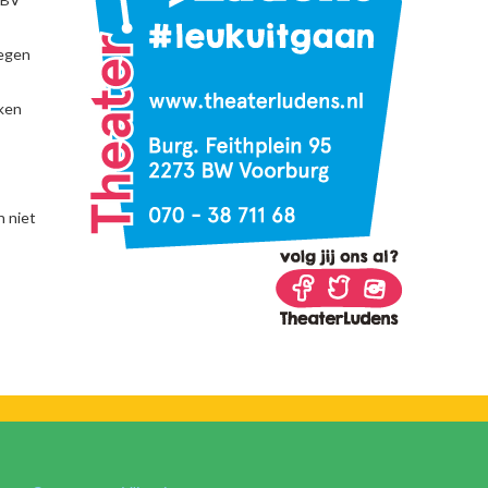
tegen
eken
 niet