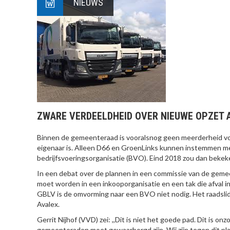
NIEUWS
ZWARE VERDEELDHEID OVER NIEUWE OPZET 
Binnen de gemeenteraad is vooralsnog geen meerderheid vo
eigenaar is. Alleen D66 en GroenLinks kunnen instemmen me
bedrijfsvoeringsorganisatie (BVO). Eind 2018 zou dan beke
In een debat over de plannen in een commissie van de gemee
moet worden in een inkooporganisatie en een tak die afval i
GBLV is de omvorming naar een BVO niet nodig. Het raadslid
Avalex.
Gerrit Nijhof (VVD) zei: ,,Dit is niet het goede pad. Dit is on
gemeenteraden moet gewaarborgd zijn. Wij zijn tegen dit pla