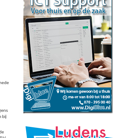
 mede
t
lgens
 bij
 de
 BV