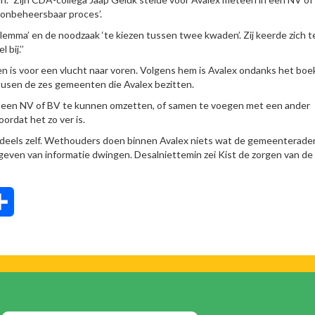
‘onbeheersbaar proces’.
lemma’ en de noodzaak ‘te kiezen tussen twee kwaden’. Zij keerde zich 
bij.’’
en is voor een vlucht naar voren. Volgens hem is Avalex ondanks het bo
tusen de zes gemeenten die Avalex bezitten.
n een NV of BV te kunnen omzetten, of samen te voegen met een ander
ordat het zo ver is.
deels zelf. Wethouders doen binnen Avalex niets wat de gemeenteraden
ven van informatie dwingen. Desalniettemin zei Kist de zorgen van de
tsApp
Delen