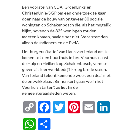
Een voorstel van CDA, GroenLinks en
ChristenUnie/SGP om een onderzoek te gaan
doen naar de bouw van ongeveer 30 sociale
woningen op Schakenbosch die, als het mogelijk
blijkt, bovenop de 325 woningen zouden
moeten komen, haalde het niet. Voor stemden
alleen de indieners en de PvdA.
Het burgerinitiatief van Hans van Ierland om te
komen tot een buurthuis in het Veurhuis naast
de Hulp en Heilkerk op Schakenbosch, vorm te
geven als leer-werkbedrijf, kreeg brede steun.
Van Ierland tekent komende week een deal met
de ontwikkelaar. ,,Binnenkort gaan we in het
Veurhuis starten’’, zo liet hij de
gemeenteraadsleden weten.
Copy
Facebook
Twitter
Pinterest
Email
LinkedIn
Link
WhatsApp
Delen