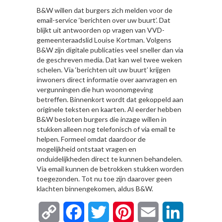
B&W willen dat burgers zich melden voor de
email-service ‘berichten over uw buurt’. Dat
blijkt uit antwoorden op vragen van VVD-
gemeenteraadslid Louise Kortman. Volgens
B&W zijn digitale publicaties veel sneller dan via
de geschreven media. Dat kan wel twee weken
schelen. Via ‘berichten uit uw buurt’ krijgen
inwoners direct informatie over aanvragen en
vergunningen die hun woonomgeving
betreffen. Binnenkort wordt dat gekoppeld aan
originele teksten en kaarten. Al eerder hebben
B&W besloten burgers die inzage willen in
stukken alleen nog telefonisch of via email te
helpen. Formeel omdat daardoor de
mogelijkheid ontstaat vragen en
onduidelijkheden direct te kunnen behandelen.
Via email kunnen de betrokken stukken worden
toegezonden. Tot nu toe zijn daarover geen
klachten binnengekomen, aldus B&W.
Copy
Facebook
Twitter
Pinterest
Email
LinkedIn