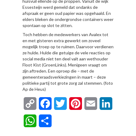
huisvuil ellende op de proppen. Vanuit de wijk
Essesteijn werd gemeld dat ondanks de
afspraak er geen oud papier was opgehaald. En
elders bleken de ondergrondse containers weer
spontaan op slot te zitten.
Toch hebben de medewerkers van Avalex tot
en met gisteren extra gewerkt om zoveel
mogelijk troep op te ruimen. Daarvoor verdienen
ze hulde. Hulde die getuige de vele reacties op
social media niet ten deel valt aan wethouder
Floot Kist (GroenLinks). Menigeen vraagt om
zijn aftreden. Een oproep die – met de
gemeenteraadsverkiezingen in maart – deze
politieke partij tot grote zorg zal stemmen. (foto
Ap de Heus)
Copy
Facebook
Twitter
Pinterest
Email
LinkedIn
Link
WhatsApp
Delen