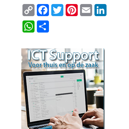
Copy
Facebook
Twitter
Pinterest
Email
LinkedIn
Link
WhatsApp
Delen