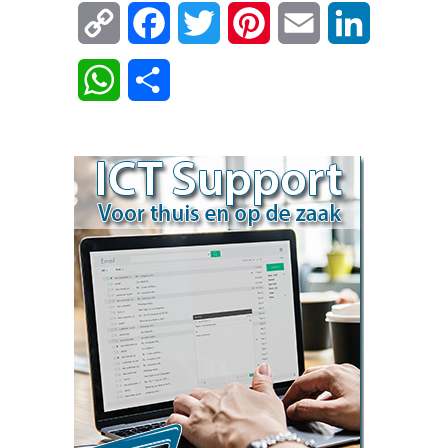
Copy
Facebook
Twitter
Pinterest
Email
LinkedIn
Link
WhatsApp
Delen