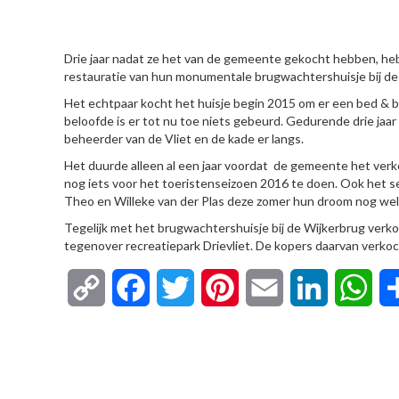
HIER
Drie jaar nadat ze het van de gemeente gekocht hebben, he
restauratie van hun monumentale brugwachtershuisje bij de
Het echtpaar kocht het huisje begin 2015 om er een bed & b
beloofde is er tot nu toe niets gebeurd. Gedurende drie jaa
beheerder van de Vliet en de kade er langs.
Het duurde alleen al een jaar voordat de gemeente het ver
nog iets voor het toeristenseizoen 2016 te doen. Ook het 
Theo en Willeke van der Plas deze zomer hun droom nog wel 
Tegelijk met het brugwachtershuisje bij de Wijkerbrug verk
tegenover recreatiepark Drievliet. De kopers daarvan verkochte
Copy
Facebook
Twitter
Pinterest
Email
LinkedIn
Wha
Link