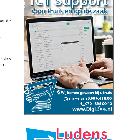
oor de
s
rt dag
pen