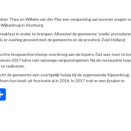
bben Theo en Willeke van der Plas een vergunning aan kunnen vragen v
 Wijkerbrug in Voorburg.
reakfast in onder te brengen. Alhoewel de gemeente ‘snelle’ procedure
r is er overleg gevoerd met de gemeente en de provincie Zuid-Holland,
kochte brugwachtershuisje overdroeg aan de kopers. Dat was toen te ko
seizoen 2017 lukte niet vanwege vergunningeisen. Na de restauratie ho
te realiseren.
ocht de gemeente een soortgelijk huisje bij de zogenoemde Kippenbrug,
n hun bezit uit frustratie al in 2016. In 2017 trok er een ijssalon in.
tsApp
Delen