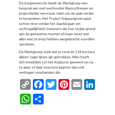
De burgemeester biedt de Werkgroep een
besprek aan met wethouder Bianca Bremer en
projectleider mevrouw Julen om de zaak verder
te bespreken. Het Project Snippergroen gaat
echter door omdat het daarbij gaat om
rechtsgelijkheid. Inwoners die hun stukje grond
aan de gemeente moeten afstaan moet wel
alles wat ze erop hebben aangebracht voordien
opruimen.
De Werkgroep stelt dat er rond de 118 hectare
alleen ‘vage’ lijnen zijn getrokken. Men heeft
zich inmiddels tot het Kadaster gewend om na
te gaan of daar exactere kaarten dan wel
metingen voorhanden zijn.
Copy
Facebook
Twitter
Pinterest
Email
LinkedIn
Link
WhatsApp
Delen