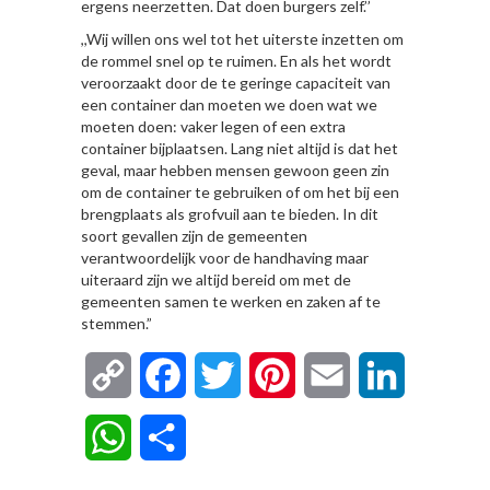
ergens neerzetten. Dat doen burgers zelf.’’
,,Wij willen ons wel tot het uiterste inzetten om
de rommel snel op te ruimen. En als het wordt
veroorzaakt door de te geringe capaciteit van
een container dan moeten we doen wat we
moeten doen: vaker legen of een extra
container bijplaatsen. Lang niet altijd is dat het
geval, maar hebben mensen gewoon geen zin
om de container te gebruiken of om het bij een
brengplaats als grofvuil aan te bieden. In dit
soort gevallen zijn de gemeenten
verantwoordelijk voor de handhaving maar
uiteraard zijn we altijd bereid om met de
gemeenten samen te werken en zaken af te
stemmen.”
Copy
Facebook
Twitter
Pinterest
Email
LinkedIn
Link
WhatsApp
Delen