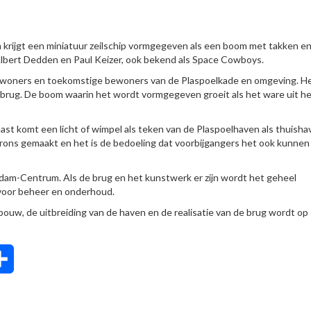
krijgt een miniatuur zeilschip vormgegeven als een boom met takken e
Albert Dedden en Paul Keizer, ook bekend als Space Cowboys.
ewoners en toekomstige bewoners van de Plaspoelkade en omgeving. H
brug. De boom waarin het wordt vormgegeven groeit als het ware uit h
st komt een licht of wimpel als teken van de Plaspoelhaven als thuisha
rons gemaakt en het is de bedoeling dat voorbijgangers het ook kunnen
am-Centrum. Als de brug en het kunstwerk er zijn wordt het geheel
voor beheer en onderhoud.
bouw, de uitbreiding van de haven en de realisatie van de brug wordt op
tsApp
Delen