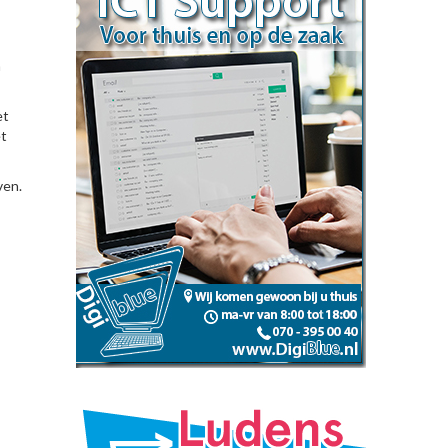
n
et
et
ven.