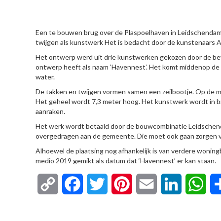
HIER
Een te bouwen brug over de Plaspoelhaven in Leidschendam 
twijgen als kunstwerk Het is bedacht door de kunstenaars 
Het ontwerp werd uit drie kunstwerken gekozen door de b
ontwerp heeft als naam ‘Havennest’. Het komt middenop de 
water.
De takken en twijgen vormen samen een zeilbootje. Op de ma
Het geheel wordt 7,3 meter hoog. Het kunstwerk wordt in b
aanraken.
Het werk wordt betaald door de bouwcombinatie Leidschend
overgedragen aan de gemeente. Die moet ook gaan zorgen 
Alhoewel de plaatsing nog afhankelijk is van verdere woning
medio 2019 gemikt als datum dat ‘Havennest’ er kan staan.
Copy
Facebook
Twitter
Pinterest
Email
LinkedIn
Wha
Link