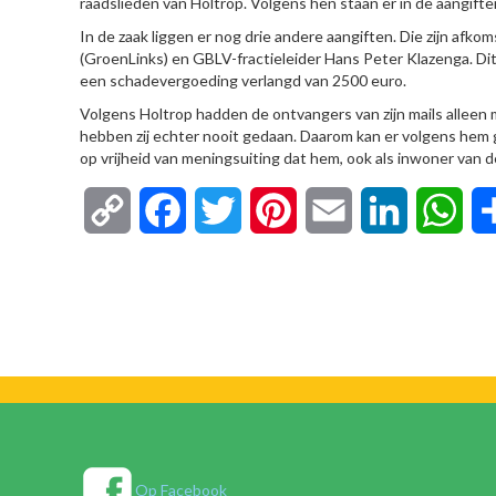
raadslieden van Holtrop. Volgens hen staan er in de aangifte
In de zaak liggen er nog drie andere aangiften. Die zijn af
(GroenLinks) en GBLV-fractieleider Hans Peter Klazenga. Di
een schadevergoeding verlangd van 2500 euro.
Volgens Holtrop hadden de ontvangers van zijn mails alleen
hebben zij echter nooit gedaan. Daarom kan er volgens hem g
op vrijheid van meningsuiting dat hem, ook als inwoner van d
Copy
Facebook
Twitter
Pinterest
Email
LinkedIn
Wha
Link
Op Facebook