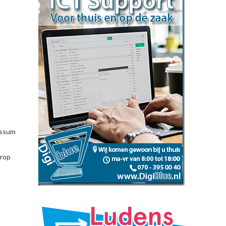
ossum
trop