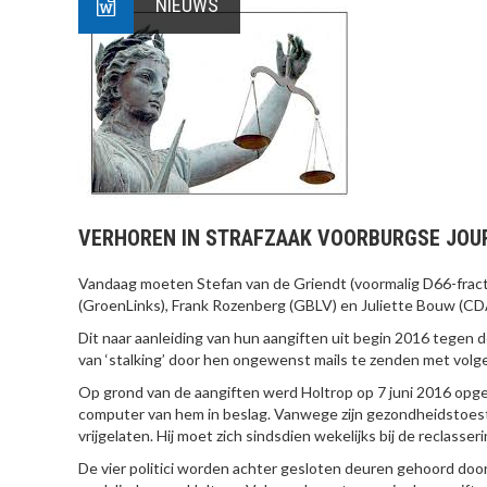
NIEUWS
VERHOREN IN STRAFZAAK VOORBURGSE JOU
Vandaag moeten Stefan van de Griendt (voormalig D66-frac
(GroenLinks), Frank Rozenberg (GBLV) en Juliette Bouw (CDA
Dit naar aanleiding van hun aangiften uit begin 2016 tegen d
van ‘stalking’ door hen ongewenst mails te zenden met vol
Op grond van de aangiften werd Holtrop op 7 juni 2016 opge
computer van hem in beslag. Vanwege zijn gezondheidstoesta
vrijgelaten. Hij moet zich sindsdien wekelijks bij de reclasser
De vier politici worden achter gesloten deuren gehoord door