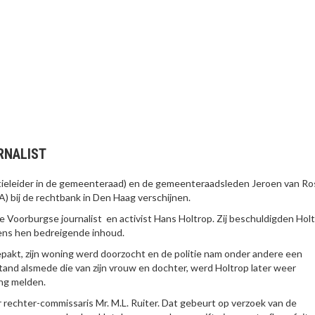
RNALIST
tieleider in de gemeenteraad) en de gemeenteraadsleden Jeroen van R
) bij de rechtbank in Den Haag verschijnen.
e Voorburgse journalist en activist Hans Holtrop. Zij beschuldigden Hol
gens hen bedreigende inhoud.
pakt, zijn woning werd doorzocht en de politie nam onder andere een
nd alsmede die van zijn vrouw en dochter, werd Holtrop later weer
ing melden.
 rechter-commissaris Mr. M.L. Ruiter. Dat gebeurt op verzoek van de