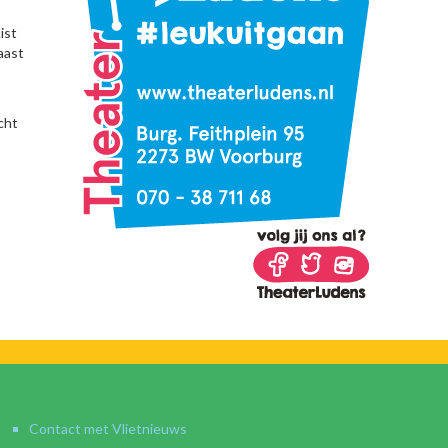
ist
aast
cht
Contact met Vlietnieuws