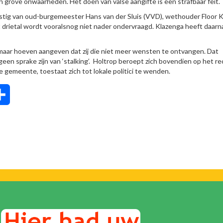
n grove onwaarheden. Het doen van valse aangifte is een strafbaar feit.
komstig van oud-burgemeester Hans van der Sluis (VVD), wethouder Floor K
t drietal wordt vooralsnog niet nader ondervraagd. Klazenga heeft daarn
 maar hoeven aangeven dat zij die niet meer wensten te ontvangen. Dat
een sprake zijn van ‘stalking’. Holtrop beroept zich bovendien op het re
e gemeente, toestaat zich tot lokale politici te wenden.
tsApp
Delen