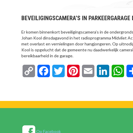
BEVEILIGINGSCAMERA’S IN PARKEERGARAGE
Er komen binnenkort beveiligingscamera’s in de ondergrond
Johan Kool dinsdagavond in het radioprogramma Midvliet Ac
met overlast en vernielingen door hangjongeren. Op uitnod
Kool is opgelucht dat de gemeente nu daadwerkelijk camera’
bereikbaarheid in de garage.
Copy
Facebook
Twitter
Pinterest
Email
LinkedIn
Wha
Link
Op Facebook