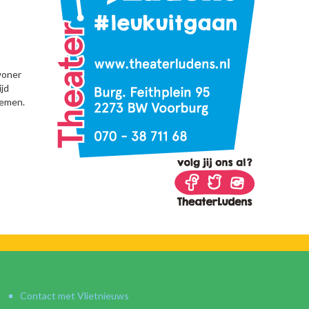
woner
jd
nemen.
Contact met Vlietnieuws