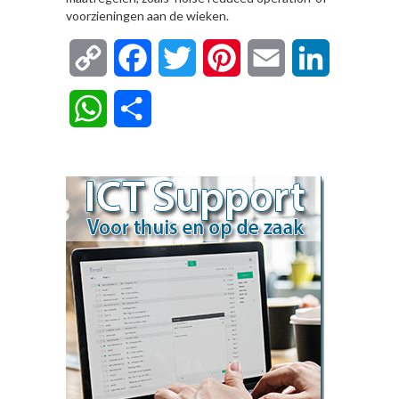
voorzieningen aan de wieken.
Copy
Facebook
Twitter
Pinterest
Email
LinkedIn
Link
WhatsApp
Delen