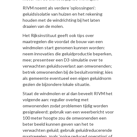
RIVM noemt als verdere ‘oplossingen’:
geluidsisolatie van huizen en het rekening
houden met de windrichting bij het laten
draaien van de molen.
Het Rijksinstituut geeft ook tips over
maatregelen die voordat de bouw van een
windmolen start genomen kunnen worden:
neem innovaties die geluidproductie beperken,
mee; presenteer een D3-simulatie over te
verwachten geluidsoverlast aan omwonenden;
betrek omwonenden bij de besluitvorming; kies
als gemeente eventueel een eigen geluidnorm
gezien de bijzondere lokale situatie.
Staat de windmolen er al dan beveelt RIVM het
volgende aan: regulier overleg met
omwonenden zodat problemen tijdig worden
gesignaleerd; gebruik van een weerbericht voor
100 meter hoogte zou de omwonenden een
beter beeld kunnen geven van het te
verwachten geluid; gebruik geluidreducerende
maatregelen, zoals ‘noise reduced operation’ of