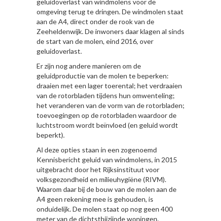
geluidoverlast van windmolens voor de
omgeving terug te dringen. De windmolen staat
aan de A4, direct onder de rook van de
Zeeheldenwijk. De inwoners daar klagen al sinds
de start van de molen, eind 2016, over
geluidoverlast.
Er zijn nog andere manieren om de
geluidproductie van de molen te beperken:
draaien met een lager toerental; het verdraaien
van de rotorbladen tijdens hun omwenteling;
het veranderen van de vorm van de rotorbladen;
toevoegingen op de rotorbladen waardoor de
luchtstroom wordt beïnvloed (en geluid wordt
beperkt).
Al deze opties staan in een zogenoemd
Kennisbericht geluid van windmolens, in 2015
uitgebracht door het Rijksinstituut voor
volksgezondheid en milieuhygiëne (RIVM).
Waarom daar bij de bouw van de molen aan de
A4 geen rekening mee is gehouden, is
onduidelijk. De molen staat op nog geen 400
meter van de dichtstbijzijnde woningen.