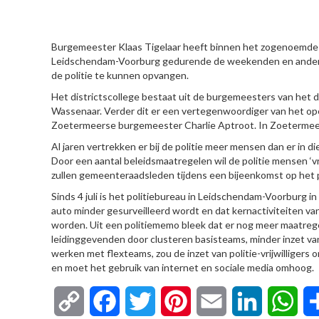
HIER
Burgemeester Klaas Tigelaar heeft binnen het zogenoemde di
Leidschendam-Voorburg gedurende de weekenden en andere 
de politie te kunnen opvangen.
Het districtscollege bestaat uit de burgemeesters van het 
Wassenaar. Verder dit er een vertegenwoordiger van het openba
Zoetermeerse burgemeester Charlie Aptroot. In Zoetermeer 
Al jaren vertrekken er bij de politie meer mensen dan er in
Door een aantal beleidsmaatregelen wil de politie mensen ‘
zullen gemeenteraadsleden tijdens een bijeenkomst op het 
Sinds 4 juli is het politiebureau in Leidschendam-Voorburg 
auto minder gesurveilleerd wordt en dat kernactiviteiten 
worden. Uit een politiememo bleek dat er nog meer maatrege
leidinggevenden door clusteren basisteams, minder inzet va
werken met flexteams, zou de inzet van politie-vrijwillige
en moet het gebruik van internet en sociale media omhoog.
Copy
Facebook
Twitter
Pinterest
Email
LinkedIn
Wha