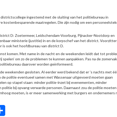
strictscollege ingestemd met de sluiting van het politiebureau in
kostenbesparende maatregelen. Die zijn nodig om een personeelsteko
district D: Zoetermeer, Leidschendam-Voorburg, Pijnacker-Nootdorp en
ar ministerie (justitie) in en de korpschef van het district. Voorzitter
is ook het hoofdbureau van district D.
 dienst komen. Met name in de nacht en de weekenden leidt dat tot probl
vrij spelen’ om zo de problemen te kunnen aanpakken. Pas na de zomerva
politiebureau daarover worden geïnformeerd.
in de weekenden gesloten. Al eerder werd bekend dat er ’s nachts met é
van de politie eventueel samen met Wassenaar uitgevoerd moeten gaan
len op stapel staan: minder politie-inzet bij evenementen, minder
n politie bij opvang verwarde personen. Daarnaast zou de politie moeten
rs omhoog moeten, is er meer samenwerking met burgers en ondernemers 
tsApp
Delen