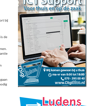
rt bij
 is de
emen.
kantie
én
 gaan
nodig