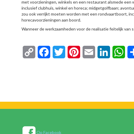
met voorzieningen, winkels en een restaurant alsmede een w
inclusief clubhuis, winkel en horeca; midgetgolfbaan; avont
zou ook verrijkt moeten worden met een rondvaartboort, incl
horecavoorzieningen aan boord.
Wanneer de werkzaamheden voor de realisatie feitelijk van st
Copy
Facebook
Twitter
Pinterest
Email
LinkedIn
Wha
Link
Op Facebook