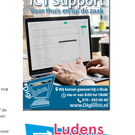
t nog
V de
een
ebouw