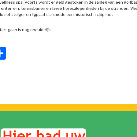
ellness spa. Voorts wordt er geld gestoken in de aanleg van een golfba
urenterrein; tennisbanen en twee horecalegenheden bij de stranden. Vli
usief steiger en ligplaats, alsmede een historisch schip met
art gaan is nog onduidelijk.
tsApp
Delen