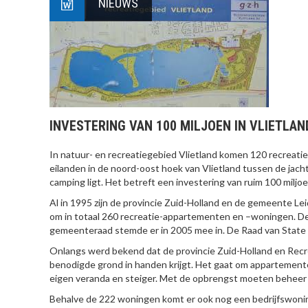
NIEUWS
INVESTERING VAN 100 MILJOEN IN VLIETLAN
In natuur- en recreatiegebied Vlietland komen 120 recreati
eilanden in de noord-oost hoek van Vlietland tussen de jach
camping ligt. Het betreft een investering van ruim 100 miljoe
Al in 1995 zijn de provincie Zuid-Holland en de gemeente 
om in totaal 260 recreatie-appartementen en –woningen. 
gemeenteraad stemde er in 2005 mee in. De Raad van State 
Onlangs werd bekend dat de provincie Zuid-Holland en Rec
benodigde grond in handen krijgt. Het gaat om appartemente
eigen veranda en steiger. Met de opbrengst moeten beheer 
Behalve de 222 woningen komt er ook nog een bedrijfswonin