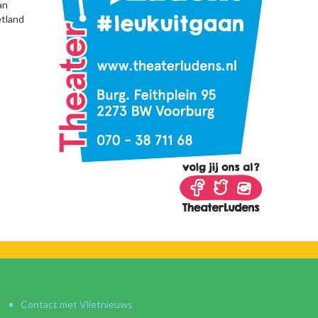
an
etland
Contact met Vlietnieuws