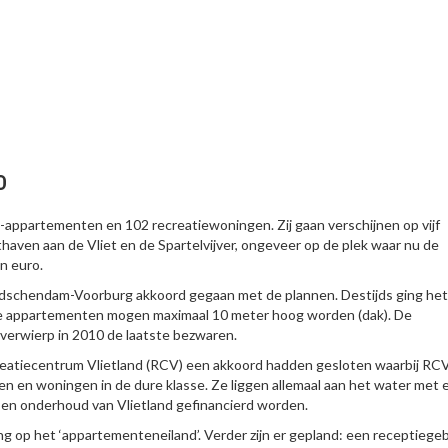
D
e-appartementen en 102 recreatiewoningen. Zij gaan verschijnen op vijf
thaven aan de Vliet en de Spartelvijver, ongeveer op de plek waar nu de
n euro.
Leidschendam-Voorburg akkoord gegaan met de plannen. Destijds ging he
De appartementen mogen maximaal 10 meter hoog worden (dak). De
verwierp in 2010 de laatste bezwaren.
reatiecentrum Vlietland (RCV) een akkoord hadden gesloten waarbij RC
n en woningen in de dure klasse. Ze liggen allemaal aan het water met 
en onderhoud van Vlietland gefinancierd worden.
g op het ‘appartementeneiland’. Verder zijn er gepland: een receptieg