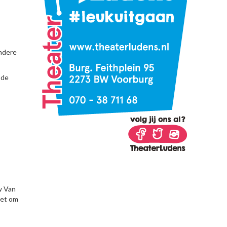
ndere
 de
w Van
het om