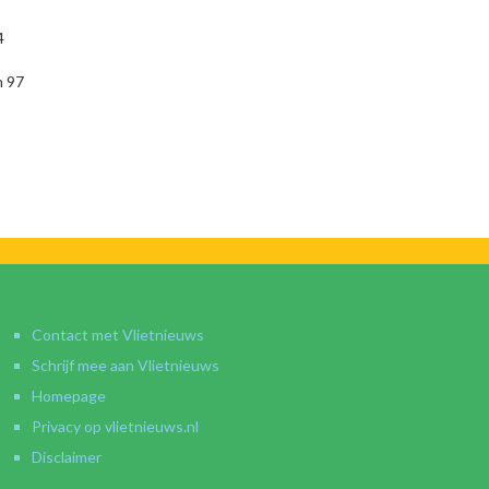
4
n 97
Contact met Vlietnieuws
Schrijf mee aan Vlietnieuws
Homepage
Privacy op vlietnieuws.nl
Disclaimer