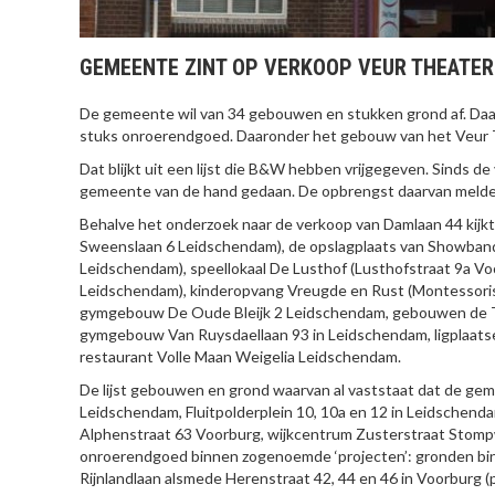
GEMEENTE ZINT OP VERKOOP VEUR THEATER
De gemeente wil van 34 gebouwen en stukken grond af. Daa
stuks onroerendgoed. Daaronder het gebouw van het Veur 
Dat blijkt uit een lijst die B&W hebben vrijgegeven. Sinds de
gemeente van de hand gedaan. De opbrengst daarvan meld
Behalve het onderzoek naar de verkoop van Damlaan 44 kijk
Sweenslaan 6 Leidschendam), de opslagplaats van Showban
Leidschendam), speellokaal De Lusthof (Lusthofstraat 9a Voo
Leidschendam), kinderopvang Vreugde en Rust (Montessoris
gymgebouw De Oude Bleijk 2 Leidschendam, gebouwen de Tr
gymgebouw Van Ruysdaellaan 93 in Leidschendam, ligplaatse
restaurant Volle Maan Weigelia Leidschendam.
De lijst gebouwen en grond waarvan al vaststaat dat de gem
Leidschendam, Fluitpolderplein 10, 10a en 12 in Leidschend
Alphenstraat 63 Voorburg, wijkcentrum Zusterstraat Stomp
onroerendgoed binnen zogenoemde ‘projecten’: gronden bin
Rijnlandlaan alsmede Herenstraat 42, 44 en 46 in Voorburg (p