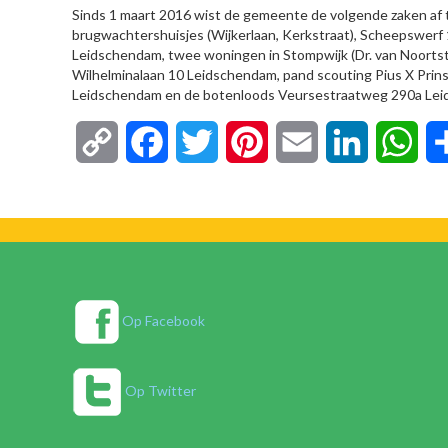
Sinds 1 maart 2016 wist de gemeente de volgende zaken af t
brugwachtershuisjes (Wijkerlaan, Kerkstraat), Scheepswerf
Leidschendam, twee woningen in Stompwijk (Dr. van Noorts
Wilhelminalaan 10 Leidschendam, pand scouting Pius X Prin
Leidschendam en de botenloods Veursestraatweg 290a Le
Copy
Facebook
Twitter
Pinterest
Email
LinkedIn
Wha
Link
Op Facebook
Op Twitter