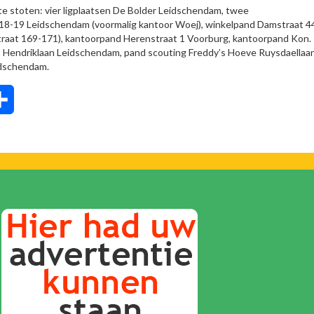
e stoten: vier ligplaatsen De Bolder Leidschendam, twee
 18-19 Leidschendam (voormalig kantoor Woej), winkelpand Damstraat 4
traat 169-171), kantoorpand Herenstraat 1 Voorburg, kantoorpand Kon.
s Hendriklaan Leidschendam, pand scouting Freddy’s Hoeve Ruysdaellaa
idschendam.
tsApp
Delen