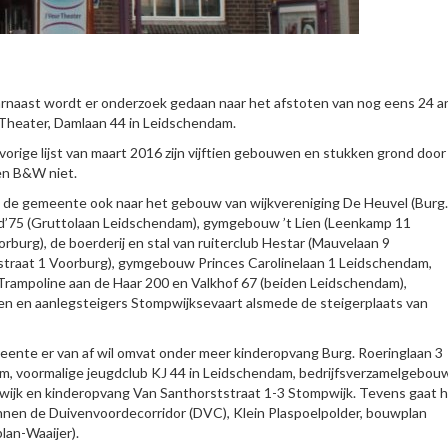
rnaast wordt er onderzoek gedaan naar het afstoten van nog eens 24 a
Theater, Damlaan 44 in Leidschendam.
 vorige lijst van maart 2016 zijn vijftien gebouwen en stukken grond door
en B&W niet.
t de gemeente ook naar het gebouw van wijkvereniging De Heuvel (Burg.
d’75 (Gruttolaan Leidschendam), gymgebouw ’t Lien (Leenkamp 11
rburg), de boerderij en stal van ruiterclub Hestar (Mauvelaan 9
traat 1 Voorburg), gymgebouw Princes Carolinelaan 1 Leidschendam,
ampoline aan de Haar 200 en Valkhof 67 (beiden Leidschendam),
n en aanlegsteigers Stompwijksevaart alsmede de steigerplaats van
eente er van af wil omvat onder meer kinderopvang Burg. Roeringlaan 3
am, voormalige jeugdclub KJ 44 in Leidschendam, bedrijfsverzamelgebou
wijk en kinderopvang Van Santhorststraat 1-3 Stompwijk. Tevens gaat 
nen de Duivenvoordecorridor (DVC), Klein Plaspoelpolder, bouwplan
lan-Waaijer).