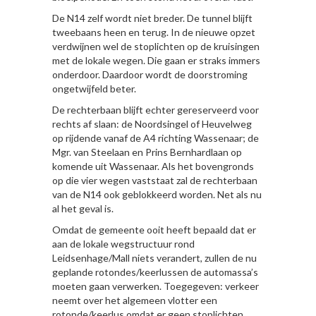
De N14 zelf wordt niet breder. De tunnel blijft
tweebaans heen en terug. In de nieuwe opzet
verdwijnen wel de stoplichten op de kruisingen
met de lokale wegen. Die gaan er straks immers
onderdoor. Daardoor wordt de doorstroming
ongetwijfeld beter.
De rechterbaan blijft echter gereserveerd voor
rechts af slaan: de Noordsingel of Heuvelweg
op rijdende vanaf de A4 richting Wassenaar; de
Mgr. van Steelaan en Prins Bernhardlaan op
komende uit Wassenaar. Als het bovengronds
op die vier wegen vaststaat zal de rechterbaan
van de N14 ook geblokkeerd worden. Net als nu
al het geval is.
Omdat de gemeente ooit heeft bepaald dat er
aan de lokale wegstructuur rond
Leidsenhage/Mall niets verandert, zullen de nu
geplande rotondes/keerlussen de automassa’s
moeten gaan verwerken. Toegegeven: verkeer
neemt over het algemeen vlotter een
rotonde/keerlus omdat er geen stoplichten