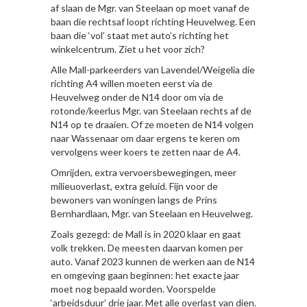
af slaan de Mgr. van Steelaan op moet vanaf de
baan die rechtsaf loopt richting Heuvelweg. Een
baan die ‘vol’ staat met auto’s richting het
winkelcentrum. Ziet u het voor zich?
Alle Mall-parkeerders van Lavendel/Weigelia die
richting A4 willen moeten eerst via de
Heuvelweg onder de N14 door om via de
rotonde/keerlus Mgr. van Steelaan rechts af de
N14 op te draaien. Of ze moeten de N14 volgen
naar Wassenaar om daar ergens te keren om
vervolgens weer koers te zetten naar de A4.
Omrijden, extra vervoersbewegingen, meer
milieuoverlast, extra geluid. Fijn voor de
bewoners van woningen langs de Prins
Bernhardlaan, Mgr. van Steelaan en Heuvelweg.
Zoals gezegd: de Mall is in 2020 klaar en gaat
volk trekken. De meesten daarvan komen per
auto. Vanaf 2023 kunnen de werken aan de N14
en omgeving gaan beginnen: het exacte jaar
moet nog bepaald worden. Voorspelde
‘arbeidsduur’ drie jaar. Met alle overlast van dien.