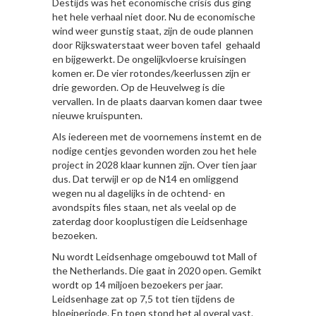
Destijds was het economische crisis dus ging
het hele verhaal niet door. Nu de economische
wind weer gunstig staat, zijn de oude plannen
door Rijkswaterstaat weer boven tafel gehaald
en bijgewerkt. De ongelijkvloerse kruisingen
komen er. De vier rotondes/keerlussen zijn er
drie geworden. Op de Heuvelweg is die
vervallen. In de plaats daarvan komen daar twee
nieuwe kruispunten.
Als iedereen met de voornemens instemt en de
nodige centjes gevonden worden zou het hele
project in 2028 klaar kunnen zijn. Over tien jaar
dus. Dat terwijl er op de N14 en omliggend
wegen nu al dagelijks in de ochtend- en
avondspits files staan, net als veelal op de
zaterdag door kooplustigen die Leidsenhage
bezoeken.
Nu wordt Leidsenhage omgebouwd tot Mall of
the Netherlands. Die gaat in 2020 open. Gemikt
wordt op 14 miljoen bezoekers per jaar.
Leidsenhage zat op 7,5 tot tien tijdens de
bloeiperiode. En toen stond het al overal vast.