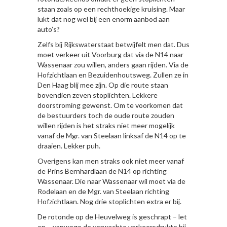
staan zoals op een rechthoekige kruising. Maar
lukt dat nog wel bij een enorm aanbod aan
auto’s?
Zelfs bij Rijkswaterstaat betwijfelt men dat. Dus
moet verkeer uit Voorburg dat via de N14 naar
Wassenaar zou willen, anders gaan rijden. Via de
Hofzichtlaan en Bezuidenhoutsweg. Zullen ze in
Den Haag blij mee zijn. Op die route staan
bovendien zeven stoplichten. Lekkere
doorstroming gewenst. Om te voorkomen dat
de bestuurders toch de oude route zouden
willen rijden is het straks niet meer mogelijk
vanaf de Mgr. van Steelaan linksaf de N14 op te
draaien. Lekker puh.
Overigens kan men straks ook niet meer vanaf
de Prins Bernhardlaan de N14 op richting
Wassenaar. Die naar Wassenaar wil moet via de
Rodelaan en de Mgr. van Steelaan richting
Hofzichtlaan. Nog drie stoplichten extra er bij.
De rotonde op de Heuvelweg is geschrapt – let
op – vanwege de verwachte verkeersdrukte bij