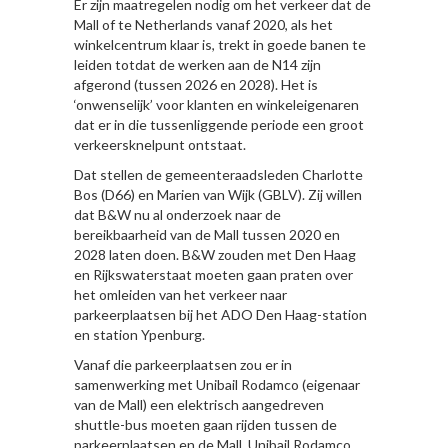
Er zijn maatregelen nodig om het verkeer dat de
Mall of te Netherlands vanaf 2020, als het
winkelcentrum klaar is, trekt in goede banen te
leiden totdat de werken aan de N14 zijn
afgerond (tussen 2026 en 2028). Het is
‘onwenselijk’ voor klanten en winkeleigenaren
dat er in die tussenliggende periode een groot
verkeersknelpunt ontstaat.
Dat stellen de gemeenteraadsleden Charlotte
Bos (D66) en Marien van Wijk (GBLV). Zij willen
dat B&W nu al onderzoek naar de
bereikbaarheid van de Mall tussen 2020 en
2028 laten doen. B&W zouden met Den Haag
en Rijkswaterstaat moeten gaan praten over
het omleiden van het verkeer naar
parkeerplaatsen bij het ADO Den Haag-station
en station Ypenburg.
Vanaf die parkeerplaatsen zou er in
samenwerking met Unibail Rodamco (eigenaar
van de Mall) een elektrisch aangedreven
shuttle-bus moeten gaan rijden tussen de
parkeerplaatsen en de Mall. Unibail Rodamco