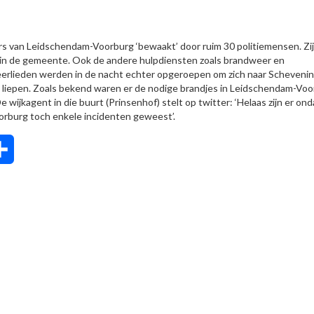
rs van Leidschendam-Voorburg ‘bewaakt’ door ruim 30 politiemensen. Zij
g in de gemeente. Ook de andere hulpdiensten zoals brandweer en
eerlieden werden in de nacht echter opgeroepen om zich naar Scheveni
 liepen. Zoals bekend waren er de nodige brandjes in Leidschendam-Voo
 wijkagent in die buurt (Prinsenhof) stelt op twitter: ‘Helaas zijn er on
orburg toch enkele incidenten geweest’.
tsApp
Delen