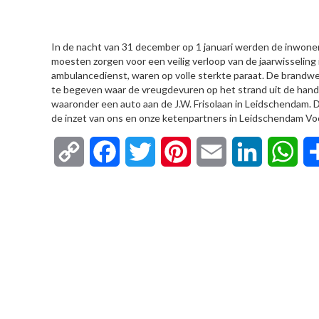
HIER
In de nacht van 31 december op 1 januari werden de inwone
moesten zorgen voor een veilig verloop van de jaarwisselin
ambulancedienst, waren op volle sterkte paraat. De brandw
te begeven waar de vreugdevuren op het strand uit de hand
waaronder een auto aan de J.W. Frisolaan in Leidschendam. De
de inzet van ons en onze ketenpartners in Leidschendam Vo
Copy
Facebook
Twitter
Pinterest
Email
LinkedIn
Wha
Link