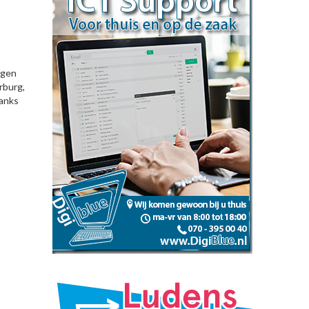
ngen
rburg,
danks