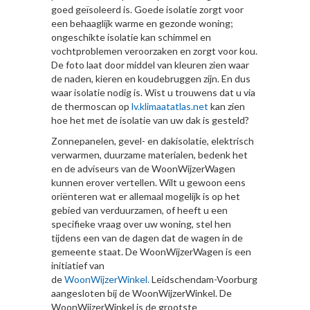
goed geïsoleerd is. Goede isolatie zorgt voor
een behaaglijk warme en gezonde woning;
ongeschikte isolatie kan schimmel en
vochtproblemen veroorzaken en zorgt voor kou.
De foto laat door middel van kleuren zien waar
de naden, kieren en koudebruggen zijn. En dus
waar isolatie nodig is. Wist u trouwens dat u via
de thermoscan op
lv.klimaatatlas.net
kan zien
hoe het met de isolatie van uw dak is gesteld?
Zonnepanelen, gevel- en dakisolatie, elektrisch
verwarmen, duurzame materialen, bedenk het
en de adviseurs van de WoonWijzerWagen
kunnen erover vertellen. Wilt u gewoon eens
oriënteren wat er allemaal mogelijk is op het
gebied van verduurzamen, of heeft u een
specifieke vraag over uw woning, stel hen
tijdens een van de dagen dat de wagen in de
gemeente staat. De WoonWijzerWagen is een
initiatief van
de
WoonWijzerWinkel.
Leidschendam-Voorburg
aangesloten bij de WoonWijzerWinkel. De
WoonWijzerWinkel is de grootste