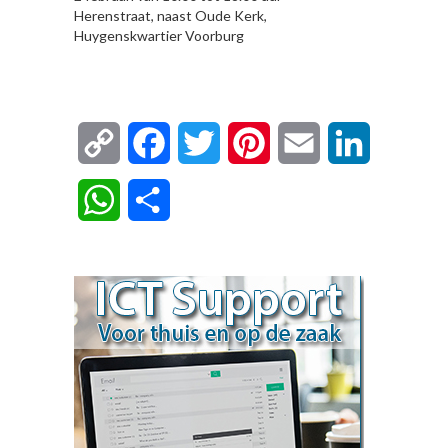
Herenstraat, naast Oude Kerk,
Huygenskwartier Voorburg
Copy
Facebook
Twitter
Pinterest
Email
LinkedIn
Link
WhatsApp
Delen