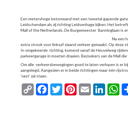
HIER
Een metershoge betonwand met een tweetal gapende gaten er
Leidschendam als zij richting Leidsenhage kijken. Het betr
Mall of the Netherlands. De Burgemeester Banninglaan is er
Na een ha
extra strook voor linksaf slaand verkeer gemaakt. Op deze st
In omgekeerde richting, komend vanaf de Heuvelweg rijdend n
parkeergarage in moeten draaien. Bezoekers van de Mall die w
Om alle verkeersbewegingen goed te laten verlopen is er bij 
aangelegd. Aangezien er in beide richtingen maar één rijstroo
‘vast’ zal staan.
Copy
Facebook
Twitter
Pinterest
Email
LinkedIn
Wha
Link