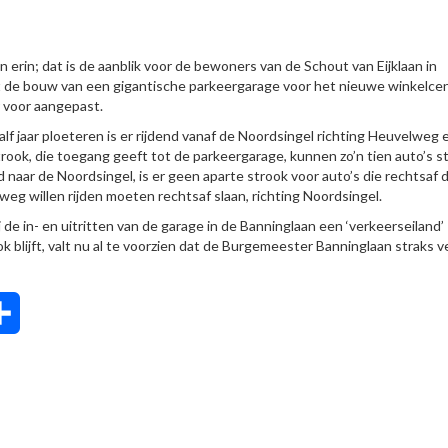
in; dat is de aanblik voor de bewoners van de Schout van Eijklaan in
eft de bouw van een gigantische parkeergarage voor het nieuwe winkelc
 voor aangepast.
lf jaar ploeteren is er rijdend vanaf de Noordsingel richting Heuvelweg 
rook, die toegang geeft tot de parkeergarage, kunnen zo’n tien auto’s s
aar de Noordsingel, is er geen aparte strook voor auto’s die rechtsaf 
eg willen rijden moeten rechtsaf slaan, richting Noordsingel.
de in- en uitritten van de garage in de Banninglaan een ‘verkeerseiland’
k blijft, valt nu al te voorzien dat de Burgemeester Banninglaan straks v
tsApp
Delen