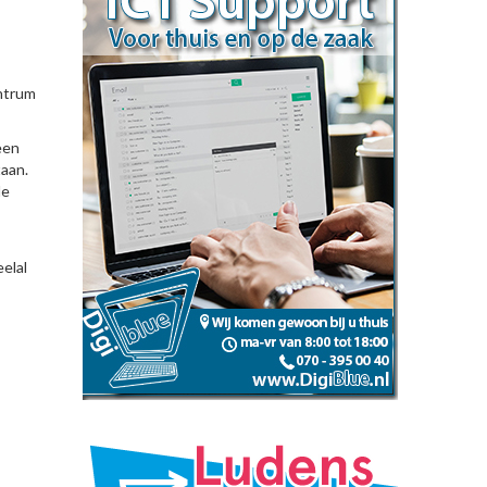
entrum
een
taan.
de
eelal